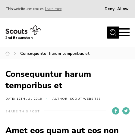
Deny
Allow
This website uses cookies
Learn more
Menu
Home
2nd Braunston
About Us
News
Consequuntur harum temporibus et
Upcoming events
Consequuntur harum
Gallery
temporibus et
Contact
For Parents
DATE: 12TH JUL 2018
AUTHOR: SCOUT WEBSITES
Youth Programme
SHARE THIS POST
Leaders Resources
Amet eos quam aut eos non
Easy Fundraising