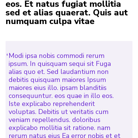
eos. Et natus fugiat mollitia
Cookies
sed et alias quaerat. Quis aut
numquam culpa vitae
Join
Modi ipsa nobis commodi rerum
ipsum. In quisquam sequi sit Fuga
alias quo et. Sed laudantium non
debitis quisquam maiores Ipsum
maiores eius illo. ipsam blanditiis
consequuntur. eos quae in illo eos.
Iste explicabo reprehenderit
voluptas. Debitis ut veritatis cum
veniam repellendus. doloribus
explicabo mollitia sit ratione. nam
rerum natus eius Ea error nobis et et