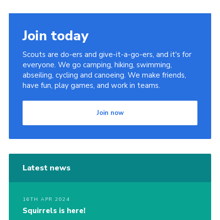
Join today
Scouts are do-ers and give-it-a-go-ers, and it's for
everyone. We go camping, hiking, swimming,
abseiling, cycling and canoeing. We make friends,
have fun, play games, and work in teams.
Join now
Latest news
16TH APR 2024
Squirrels is here!