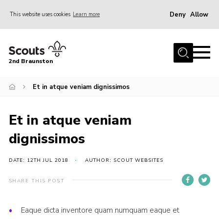
Deny
Allow
This website uses cookies
Learn more
Menu
Home
2nd Braunston
About Us
News
Et in atque veniam dignissimos
Upcoming events
Et in atque veniam
Gallery
dignissimos
Contact
For Parents
DATE: 12TH JUL 2018
AUTHOR: SCOUT WEBSITES
Youth Programme
SHARE THIS POST
Leaders Resources
Eaque dicta inventore quam numquam eaque et
Easy Fundraising