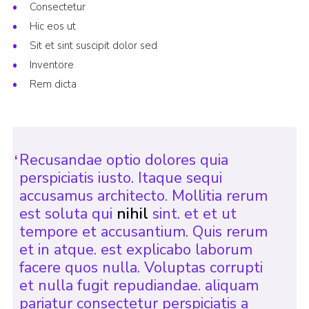
Consectetur
Cookies
Hic eos ut
Join
Sit et sint suscipit dolor sed
Inventore
Rem dicta
Recusandae optio dolores quia
perspiciatis iusto. Itaque sequi
accusamus architecto. Mollitia rerum
est soluta qui
nihil
sint. et et ut
tempore et accusantium. Quis rerum
et in atque. est explicabo laborum
facere quos nulla. Voluptas corrupti
et nulla fugit repudiandae. aliquam
pariatur consectetur perspiciatis a