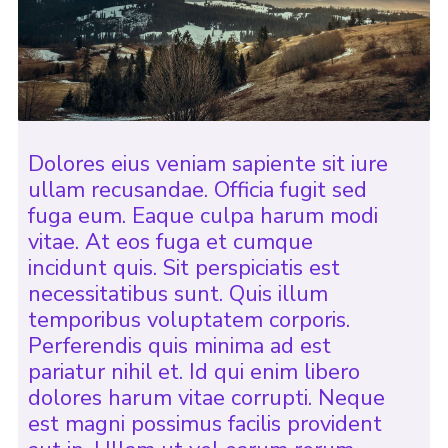
Dolores eius veniam sapiente sit iure
ullam recusandae. Officia fugit sed
fuga eum. Eaque culpa harum modi
vitae. At eos fuga et cumque
incidunt quis. Sit perspiciatis est
necessitatibus sunt. Quis illum
temporibus voluptatem corporis.
Perferendis quis minima ad est
pariatur nihil et. Id qui enim libero
dolores harum vitae corrupti. Neque
est magni possimus facilis provident