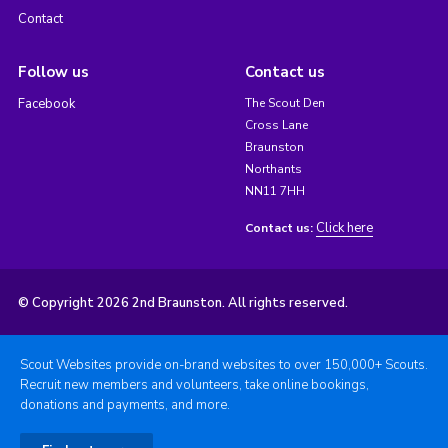
Contact
Follow us
Contact us
Facebook
The Scout Den
Cross Lane
Braunston
Northants
NN11 7HH
Click here
Contact us:
© Copyright 2026 2nd Braunston. All rights reserved.
Scout Websites provide on-brand websites to over 150,000+ Scouts.
Recruit new members and volunteers, take online bookings,
donations and payments, and more.