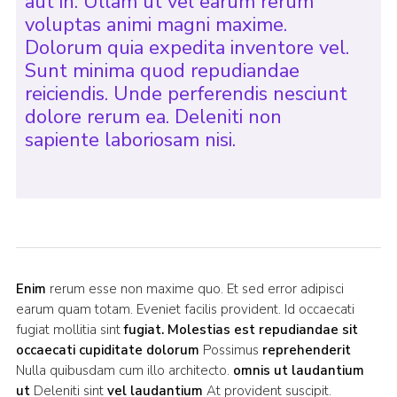
aut in. Ullam ut vel earum rerum
voluptas animi magni maxime.
Dolorum quia expedita inventore vel.
Sunt minima quod repudiandae
reiciendis. Unde perferendis nesciunt
dolore rerum ea. Deleniti non
sapiente laboriosam nisi.
Enim
rerum esse non maxime quo. Et sed error adipisci
earum quam totam. Eveniet facilis provident. Id occaecati
fugiat mollitia sint
fugiat. Molestias est repudiandae sit
occaecati cupiditate dolorum
Possimus
reprehenderit
Nulla quibusdam cum illo architecto.
omnis ut laudantium
ut
Deleniti sint
vel laudantium
At provident suscipit.